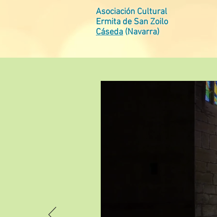
Asociación Cultural
Ermita de San Zoilo
Cáseda
(Navarra)