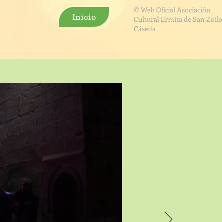
© Web Oficial Asociación
Inicio
Cultural Ermita de San Zoilo
Cáseda