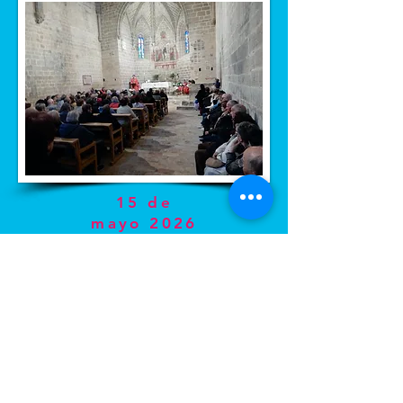
15 de
mayo 20
26
Campo de trabajo 2003
Hazte de la Asociación
Recuperando los grafitos