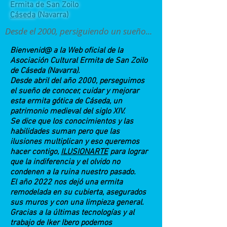
Ermita de San Zoilo
Cáseda
(Navarra)
Desde el 2000, persiguiendo un sueño...
Bienvenid@ a la Web oficial de la
Asociación Cultural Ermita de San Zoilo
de Cáseda (Navarra).
Desde abril del año 2000, perseguimos
el sueño de conocer, cuidar y mejorar
esta ermita gótica de Cáseda, un
patrimonio medieval del siglo XIV.
Se dice que los conocimientos y las
habilidades suman pero que las
ilusiones multiplican y eso queremos
hacer contigo,
ILUSIONARTE
para lograr
que la indiferencia y el olvido no
condenen a la ruina nuestro pasado.
El año 2022 nos dejó una ermita
remodelada en su cubierta, asegurados
sus muros y con una limpieza general.
Gracias a la últimas tecnologías y al
trabajo de Iker Ibero podemos